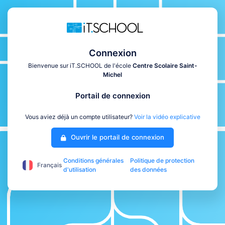
Connexion
Bienvenue sur iT.SCHOOL de l'école
Centre Scolaire Saint-
Michel
Portail de connexion
Vous aviez déjà un compte utilisateur?
Voir la vidéo explicative
Ouvrir le portail de connexion
Conditions générales
Politique de protection
Français
d'utilisation
des données